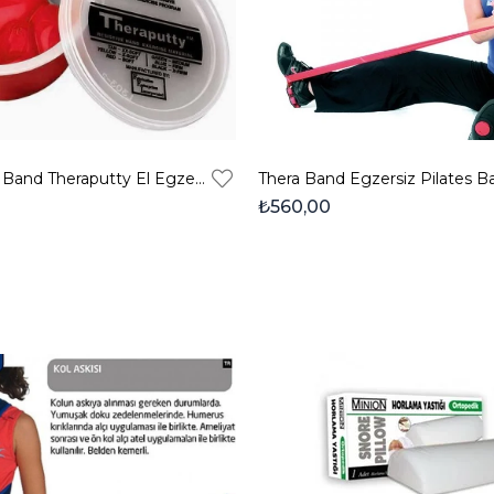
Cando- Thera Band Theraputty El Egzersiz Hamuru Kırmızı (Yumuşak-orta)
₺560,00