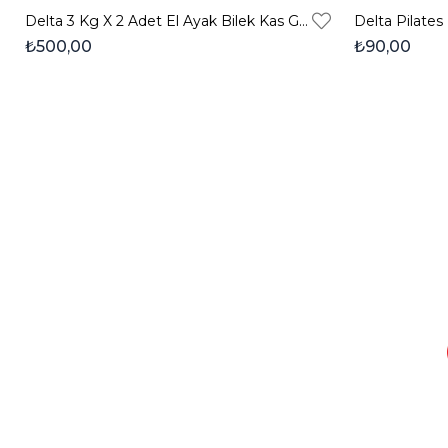
Delta 3 Kg X 2 Adet El Ayak Bilek Kas Güçlendirici Ağırlık Seti
₺500,00
₺90,00