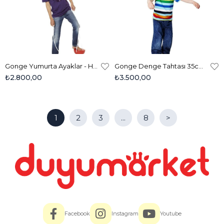
Gonge Yumurta Ayaklar - Hemisphere Stilts 2219
Gonge Denge Tahtası 35cm - Woodhemis 2110
₺2.800,00
₺3.500,00
1
2
3
...
8
>
Facebook
Instagram
Youtube