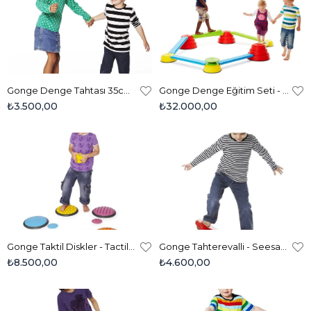
Gonge Denge Tahtası 35cm - Balancing Board 2111
Gonge Denge Eğitim Seti - Build'n Balance Course (Medium) 2238
₺3.500,00
₺32.000,00
Gonge Taktil Diskler - Tactile Discs 5'li Light Set 2117
Gonge Tahterevalli - Seesaw 2169
₺8.500,00
₺4.600,00