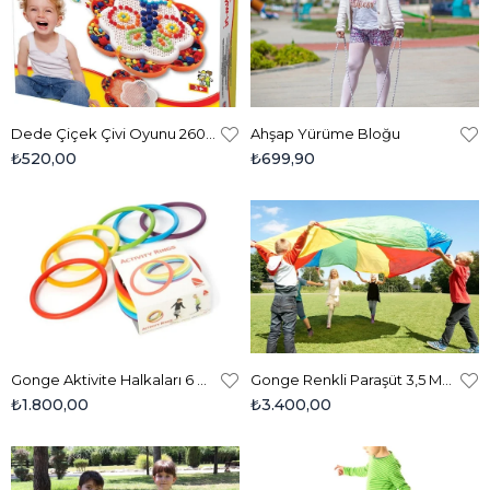
Dede Çiçek Çivi Oyunu 260 Parça
Ahşap Yürüme Bloğu
₺520,00
₺699,90
Gonge Aktivite Halkaları 6 Renk - Activity Rings 2190
Gonge Renkli Paraşüt 3,5 Metre 2302
₺1.800,00
₺3.400,00