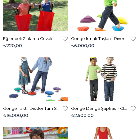
Eğlenceli Zıplama Çuvalı
Gonge Irmak Taşları - River Stones 2120
₺220,00
₺6.000,00
Gonge Taktil Diskler Tüm Set - Tactile Discs 2116
Gonge Denge Şapkası - Clowns Hat 2127
₺16.000,00
₺2.500,00