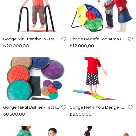
Gonge Mini Trambolin - Baby Trampoline 2406
Gonge Hedefe Top Atma Oyunu - Throwing Game 2907
₺20.000,00
₺12.000,00
Gonge Taktil Diskler - Tactile Discs 2118 5'li Dark Set
Gonge Nehir Yolu Denge Taşları - River 2123
₺8.500,00
₺6.500,00