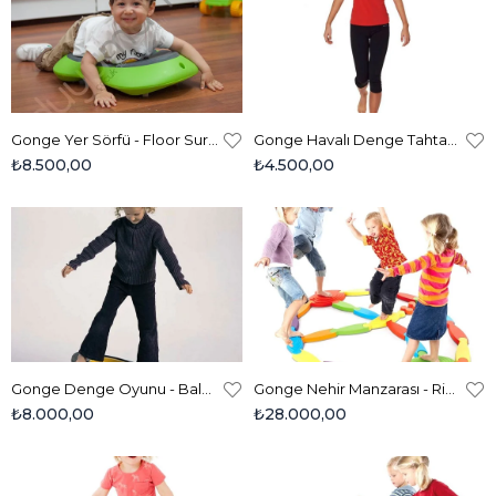
Gonge Yer Sörfü - Floor Surfer 2168
Gonge Havalı Denge Tahtası - Air Balancing Board - 2179 (1 Adet)
₺8.500,00
₺4.500,00
Gonge Denge Oyunu - Balanco Mouse 2142
Gonge Nehir Manzarası - River Landscape 2166
₺8.000,00
₺28.000,00