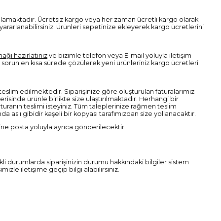
şılamaktadır. Ücretsiz kargo veya her zaman ücretli kargo olarak
rarlanabilirsiniz. Ürünleri sepetinize ekleyerek kargo ücretlerini
nağı hazırlatınız
ve bizimle telefon veya E-mail yoluyla iletişim
da sorun en kısa sürede çözülerek yeni ürünleriniz kargo ücretleri
a teslim edilmektedir. Siparişinize göre oluşturulan faturalarımız
çerisinde ürünle birlikte size ulaştırılmaktadır. Herhangi bir
turanın teslimi isteyiniz. Tüm taleplerinize rağmen teslim
aslı gibidir kaşeli bir kopyası tarafımızdan size yollanacaktır.
esine posta yoluyla ayrıca gönderilecektir.
kli durumlarda siparişinizin durumu hakkındaki bilgiler sistem
zle iletişime geçip bilgi alabilirsiniz.