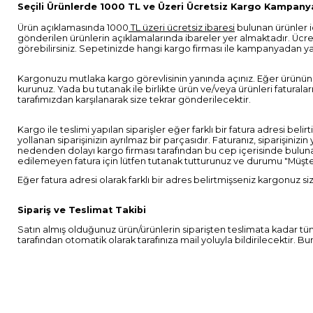
Seçili Ürünlerde 1000 TL ve Üzeri Ücretsiz Kargo Kampany
Ürün açıklamasında 1000
TL üzeri ücretsiz ibaresi
bulunan ürünler i
gönderilen ürünlerin açıklamalarında ibareler yer almaktadır. Ücret
görebilirsiniz. Sepetinizde hangi kargo firması ile kampanyadan yara
Kargonuzu mutlaka kargo görevlisinin yanında açınız. Eğer ürününüz
kurunuz. Yada bu tutanak ile birlikte ürün ve/veya ürünleri faturala
tarafımızdan karşılanarak size tekrar gönderilecektir.
Kargo ile teslimi yapılan siparişler eğer farklı bir fatura adresi bel
yollanan siparişinizin ayrılmaz bir parçasıdır. Faturanız, siparişinizin
nedenden dolayı kargo firması tarafından bu cep içerisinde bulunan f
edilemeyen fatura için lütfen tutanak tutturunuz ve durumu "Müşteri
Eğer fatura adresi olarak farklı bir adres belirtmişseniz kargonuz siz
Sipariş ve Teslimat Takibi
Satın almış olduğunuz ürün/ürünlerin siparişten teslimata kadar tüm
tarafından otomatik olarak tarafınıza mail yoluyla bildirilecektir. B