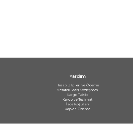
Yardım
Hesap Bilgileri ve Ödeme
Mesafeli Satış Sözleşmesi
Kargo Takibi
Kargo ve Teslimat
İade Koşulları
Kapıda Ödeme