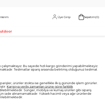
Üye Girişi
rilerim
Sepetim
0
Outdoor
ak çalışmaktayız. Bu sayede hızlı kargo gönderimi yapabilmekteyiz.
ktadır. Teslimatlar sipariş sırasında belirtmiş olduğunuz teslimat
rişler, ürünler stokta ise genellikle ilk iş gününde işlem görürler.
ştir.
Kargoya veriliş zamanları ürüne göre farklılık
dilebilmektedir. Sünger, mobilya ve kumaş ürünler gibi sipariş
eri için iade alınamamaktadır. Yüksek hacimli veya ağır ürünlerde
rilebilmektedir.