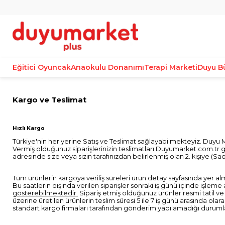
Eğitici Oyuncak
Anaokulu Donanımı
Terapi Marketi
Duyu B
Kargo ve Teslimat
Hızlı Kargo
Türkiye'nin her yerine Satış ve Teslimat sağlayabilmekteyiz. Duyu
Vermiş olduğunuz siparişlerinizin teslimatları Duyumarket.com.tr g
adresinde size veya sizin tarafınızdan belirlenmiş olan 2. kişiye (Sad
Tüm ürünlerin kargoya veriliş süreleri ürün detay sayfasında yer alm
Bu saatlerin dışında verilen siparişler sonraki iş günü içinde işleme 
gösterebilmektedir.
Sipariş etmiş olduğunuz ürünler resmi tatil ve
üzerine üretilen ürünlerin teslim süresi 5 ile 7 iş günü arasında olar
standart kargo firmaları tarafından gönderim yapılamadığı durumlar