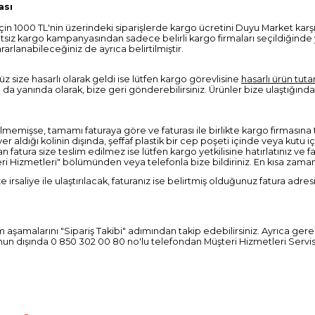
ası
çin 1000 TL'nin üzerindeki siparişlerde kargo ücretini Duyu Market kar
siz kargo kampanyasından sadece belirli kargo firmaları seçildiğinde ya
rlanabileceğiniz de ayrıca belirtilmiştir.
 size hasarlı olarak geldi ise lütfen kargo görevlisine
hasarlı ürün tuta
rı da yanında olarak, bize geri gönderebilirsiniz. Ürünler bize ulaştığın
irtilmemişse, tamamı faturaya göre ve faturası ile birlikte kargo firmasın
 yer aldığı kolinin dışında, şeffaf plastik bir cep poşeti içinde veya kutu i
atura size teslim edilmez ise lütfen kargo yetkilisine hatırlatınız ve fa
 Hizmetleri" bölümünden veya telefonla bize bildiriniz. En kısa zamanda 
e irsaliye ile ulaştırılacak, faturanız ise belirtmiş olduğunuz fatura adr
 aşamalarını "Sipariş Takibi" adımından takip edebilirsiniz. Ayrıca gere
unun dışında 0 850 302 00 80 no'lu telefondan Müşteri Hizmetleri Servisimi