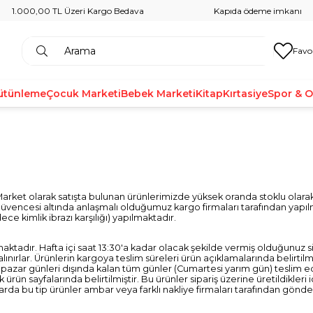
1.000,00 TL Üzeri Kargo Bedava
Kapıda ödeme imkanı
Favo
ütünleme
Çocuk Marketi
Bebek Marketi
Kitap
Kırtasiye
Spor & 
 Market olarak satışta bulunan ürünlerimizde yüksek oranda stoklu olar
üvencesi altında anlaşmalı olduğumuz kargo firmaları tarafından yapılma
ece kimlik ibrazı karşılığı) yapılmaktadır.
aktadır. Hafta içi saat 13:30'a kadar olacak şekilde vermiş olduğunuz sipa
alınırlar. Ürünlerin kargoya teslim süreleri ürün açıklamalarında belirtilmi
 pazar günleri dışında kalan tüm günler (Cumartesi yarım gün) teslim e
ak ürün sayfalarında belirtilmiştir. Bu ürünler sipariş üzerine üretildikl
da bu tip ürünler ambar veya farklı nakliye firmaları tarafından gönde