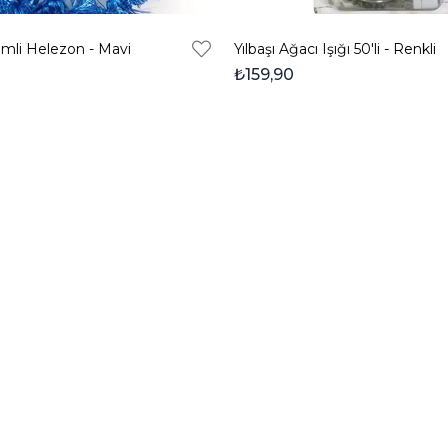
Simli Helezon - Mavi
Yılbaşı Ağacı Işığı 50'li - Renkli
₺159,90