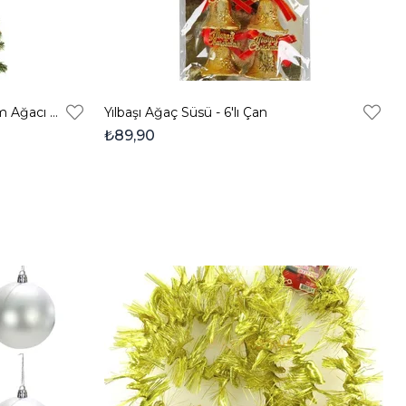
Leva House Yılbaşı Dekoru Çam Ağacı 120 Cm- Sık Dallı Yapay Noel Ağacı
Yılbaşı Ağaç Süsü - 6'lı Çan
₺89,90