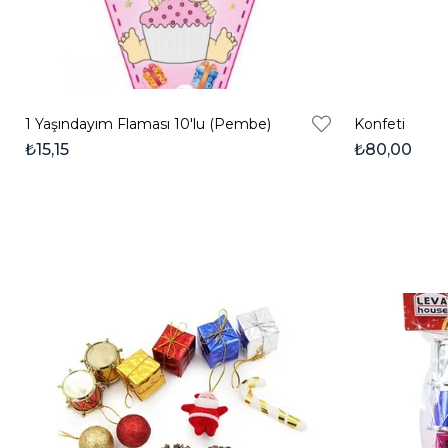
1 Yaşındayım Flaması 10'lu (Pembe)
Konfeti
₺15,15
₺80,00