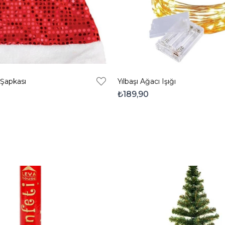
ı Şapkası
Yılbaşı Ağacı Işığı
₺189,90