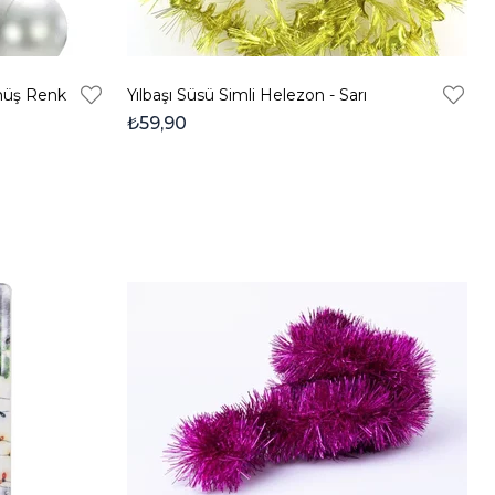
ümüş Renk
Yılbaşı Süsü Simli Helezon - Sarı
₺59,90