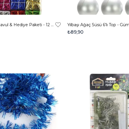
Yılbaşı Süsü Davul & Hediye Paketi - 12 Parça
Yılbaşı Ağaç Süsü 6'lı Top - G
₺89,90