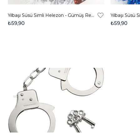
Yılbaşı Süsü Simli Helezon - Gümüş Renk
Yılbaşı Süsü 
₺59,90
₺59,90