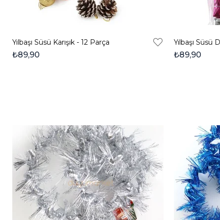
Yılbaşı Süsü Karışık - 12 Parça
₺89,90
₺89,90