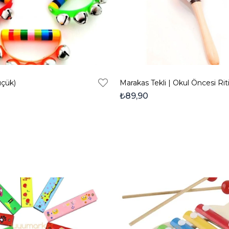
üçük)
₺89,90