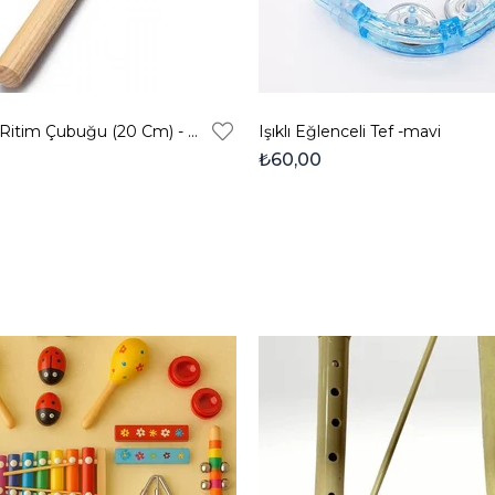
Doğal Ahşap Ritim Çubuğu (20 Cm) - Okul Öncesi Orff Müzik Etkinlik Materyali
Işıklı Eğlenceli Tef -mavi
₺60,00