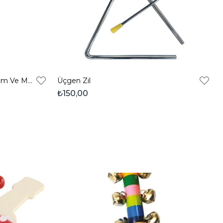
Marakas Tekli | Okul Öncesi Ritim Ve Müzik Aleti
Üçgen Zil
₺150,00