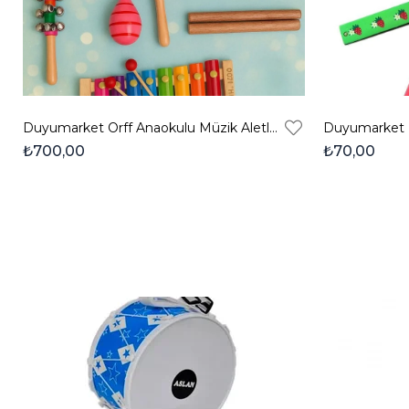
Duyumarket Orff Anaokulu Müzik Aletleri Seti – Kreş & Okul Öncesi Ritim Seti
₺700,00
₺70,00