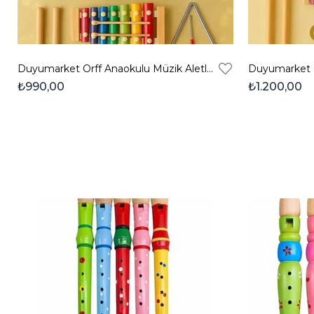
Duyumarket Orff Anaokulu Müzik Aletleri Seti - 17 Parça
₺990,00
₺1.200,00