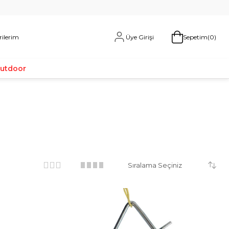
Üye Girişi
rilerim
Sepetim
0
Outdoor