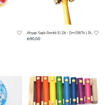
Ahşap Saplı Renkli El Zili - Dm13874 | Ritim Ve Müzik Aleti
₺90,00