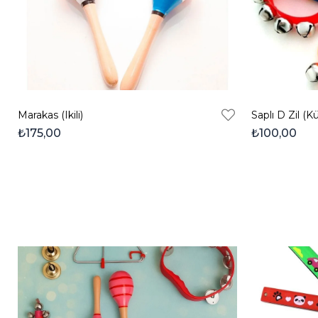
Marakas (Ikili)
Saplı D Zil (K
₺175,00
₺100,00