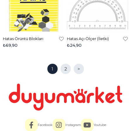
Hatas Örüntü Blokları
Hatas Açı Ölçer (İletki)
₺69,90
₺24,90
1
2
>
Facebook
Instagram
Youtube