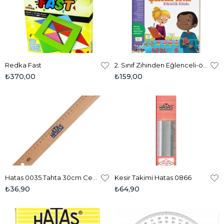
Redka Fast
2. Sınıf Zihinden Eğlenceli-öğretici Çıkarma Etkinlikleri
₺370,00
₺159,00
Hatas 0035 Tahta 30cm Cetvel
Kesir Takimi Hatas 0866
₺36,90
₺64,90