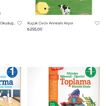
Duyumarket Dikkat Ediyorum Okuduğumu Anlıyorum- Okuma Ve Anlama Çalışmaları Kitabı
Küçük Civciv Annesini Arıyor
₺255,00