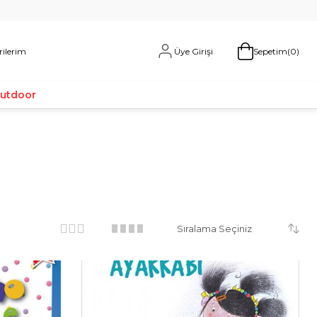
Üye Girişi
rilerim
Sepetim
0
Outdoor