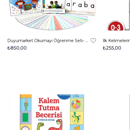
Duyumarket Okumayı Öğrenme Seti- Okuma Yazma Başlangıç Ve Gelişim Materyalleri
İlk Kelimeler
₺850,00
₺255,00