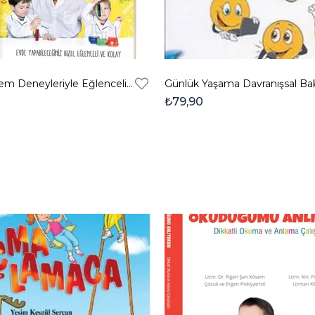
Thedadlab Stem Deneyleriyle Eğlenceli Bilim
Günlük Yaşama Davranışsal Ba
₺79,90