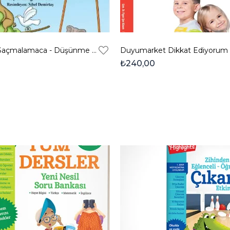
Penceresey Saçmalamaca - Düşünme Becerileri
₺240,00