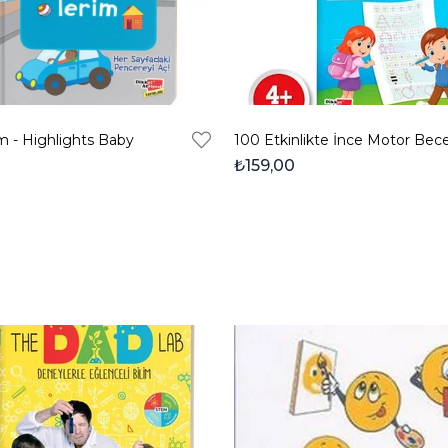
im - Highlights Baby
100 Etkinlikte İnce Motor Becer
₺159,00