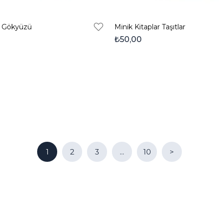
r Gökyüzü
Minik Kitaplar Taşıtlar
₺50,00
1
2
3
...
10
>