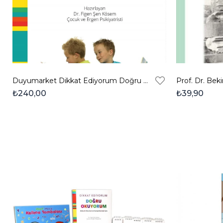
Duyumarket Dikkat Ediyorum Doğru Okuyorum- Dikkatli Okuma Becerisini Geliştirme Çalışma Kitabı
₺240,00
₺39,90