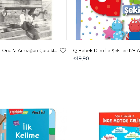
Prof. Dr. Bekir Onur'a Armağan Çocuklar, Gençler Ve Müze Eğitimi
Q Bebek Dino İle Şekiller-12+ 
₺19,90