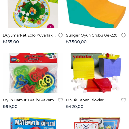
Duyumarket Eolo Yuvarlak Puzzle Çiftlik Yaş 3+
Sünger Oyun Grubu Ge-220
₺135,00
₺7.500,00
Oyun Hamuru Kalıbı Rakamlar
Onluk Taban Blokları
₺99,00
₺420,00