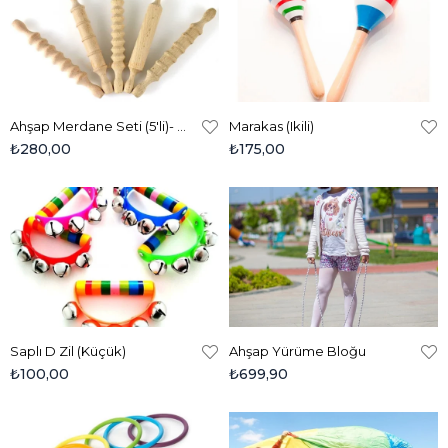
Ahşap Merdane Seti (5'li)- Oyun Hamuru Ve Kum Aksesuarları
Marakas (Ikili)
₺280,00
₺175,00
Saplı D Zil (Küçük)
Ahşap Yürüme Bloğu
₺100,00
₺699,90