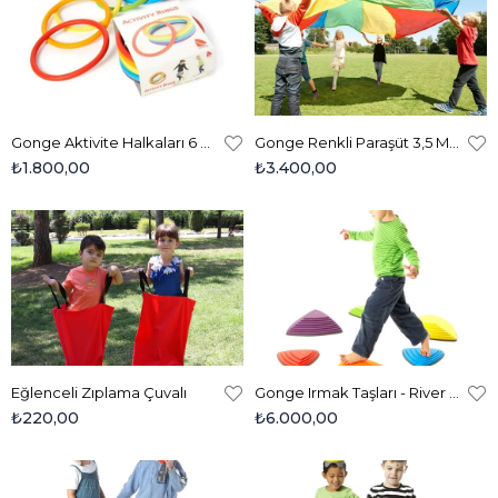
Gonge Aktivite Halkaları 6 Renk - Activity Rings 2190
Gonge Renkli Paraşüt 3,5 Metre 2302
₺1.800,00
₺3.400,00
Eğlenceli Zıplama Çuvalı
Gonge Irmak Taşları - River Stones 2120
₺220,00
₺6.000,00