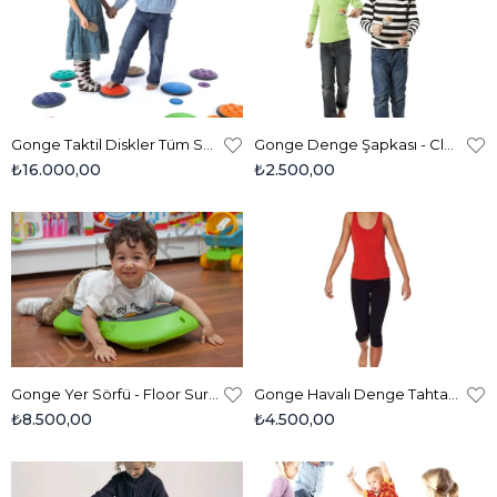
Gonge Taktil Diskler Tüm Set - Tactile Discs 2116
Gonge Denge Şapkası - Clowns Hat 2127
₺16.000,00
₺2.500,00
Gonge Yer Sörfü - Floor Surfer 2168
Gonge Havalı Denge Tahtası - Air Balancing Board - 2179 (1 Adet)
₺8.500,00
₺4.500,00