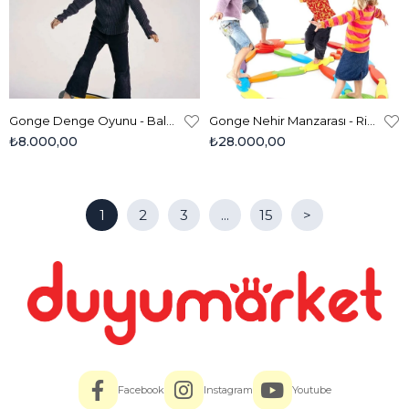
Gonge Denge Oyunu - Balanco Mouse 2142
Gonge Nehir Manzarası - River Landscape 2166
₺8.000,00
₺28.000,00
1
2
3
...
15
>
Facebook
Instagram
Youtube