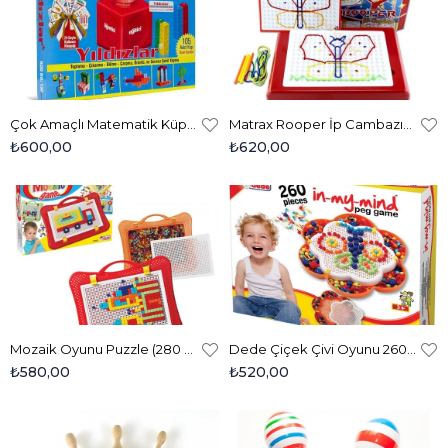
Çok Amaçlı Matematik Küpleri (105 Parça)
Matrax Rooper İp Cambazı- Eğitici İnce Motor Ve Yaratıcı Desen Oyunu
₺600,00
₺620,00
Mozaik Oyunu Puzzle (280 Parça)
Dede Çiçek Çivi Oyunu 260 Parça
₺580,00
₺520,00