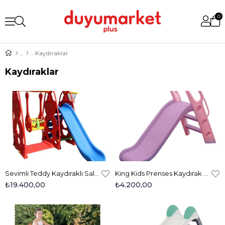
0
Kaydıraklar
Kaydıraklar
Sevimli Teddy Kaydıraklı Salıncak Set A – St 9060 A
King Kids Prenses Kaydırak - Sl 9020
₺19.400,00
₺4.200,00