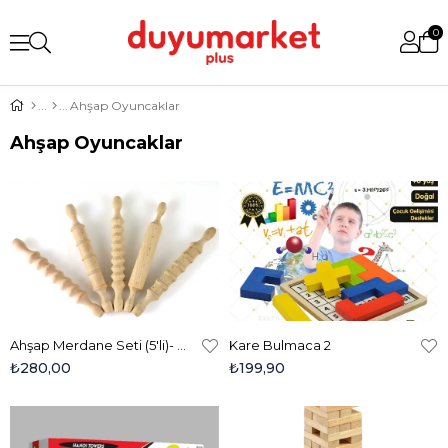
0
Ahşap Oyuncaklar
Ahşap Oyuncaklar
Ahşap Merdane Seti (5'li)- Oyun Hamuru Ve Kum Aksesuarları
Kare Bulmaca 2
₺280,00
₺199,90