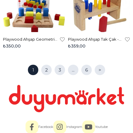
Playwood Ahşap Geometrik Büyükten Küçüğe Sıralama - 314
Playwood Ahşap Tak Çak -306
₺350,00
₺359,00
1
2
3
...
6
>
Facebook
Instagram
Youtube