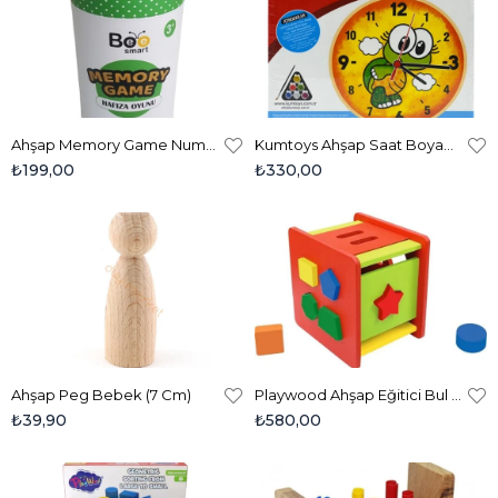
Ahşap Memory Game Numbers (Sayılar)
Kumtoys Ahşap Saat Boyama
₺199,00
₺330,00
Ahşap Peg Bebek (7 Cm)
Playwood Ahşap Eğitici Bul - Tak Küp - 411
₺39,90
₺580,00