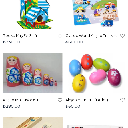
Redka Kuş Evi 3 Lü
Classic World Ahşap Trafik Yapboz
₺230,00
₺600,00
Ahşap Matruşka 6'lı
Ahşap Yumurta (1 Adet)
₺280,00
₺60,00