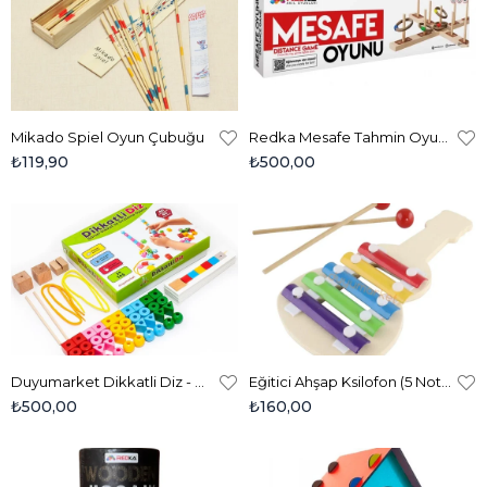
Mikado Spiel Oyun Çubuğu
Redka Mesafe Tahmin Oyunu
₺119,90
₺500,00
Duyumarket Dikkatli Diz - Görsel Dikkat Ve Sıralama Oyunu
Eğitici Ahşap Ksilofon (5 Nota)
₺500,00
₺160,00