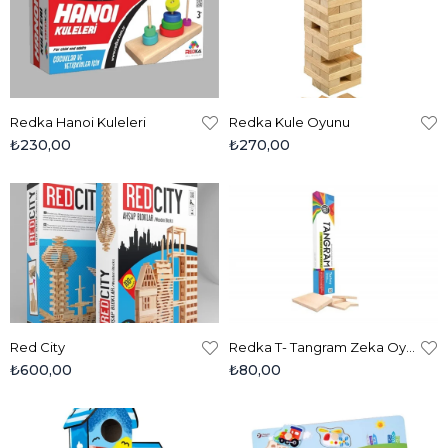
Redka Hanoi Kuleleri
Redka Kule Oyunu
₺230,00
₺270,00
Red City
Redka T- Tangram Zeka Oyunu - Doğal Ahşap Eğitici Geometrik Puzzle
₺600,00
₺80,00