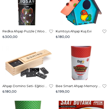
Redka Ahşap Puzzle ( Wooden Jigsaw ) - Baykuş
Kumtoys Ahşap Kuş Evi
₺300,00
₺180,00
Ahşap Domino Seti- Eğitici Sayı Eşleştirme Oyunu
Bee Smart Ahşap Memory Game Fruits (Meyveler)
₺180,00
₺199,00