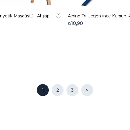
Çift Taraflı Manyetik Masaüstü - Ahşap Yazı Tahtası
Alpino Tri Üçgen İnce Kurşun 
₺10,90
1
2
3
>