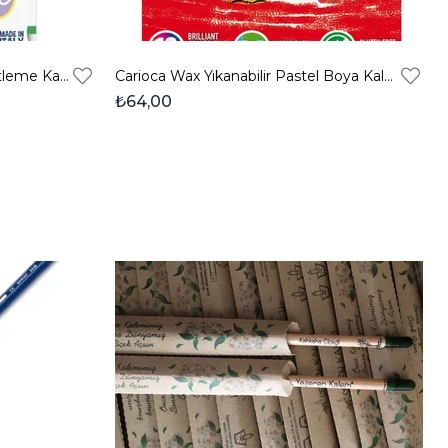
Carioca Pastel Renk Mini İşaretleme Kalemi 3'lü
Carioca Wax Yıkanabilir Pastel Boya Kalemi 12'li
₺64,00