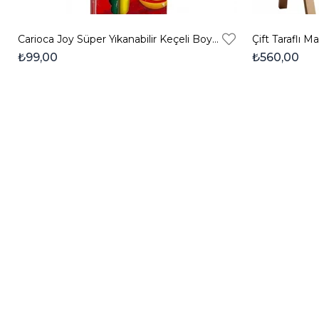
Carioca Joy Süper Yıkanabilir Keçeli Boya Kalemi 6'lı
₺99,00
₺560,00