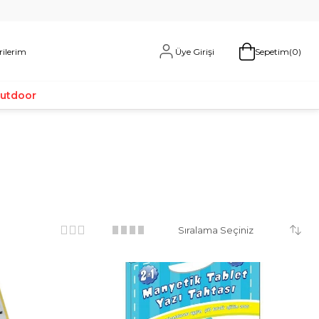
Üye Girişi
rilerim
Sepetim
0
Outdoor