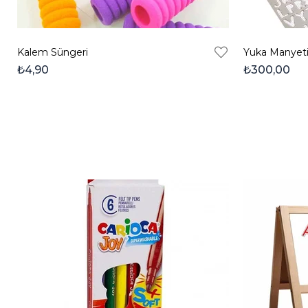
Kalem Süngeri
Yuka Manyeti
₺4,90
₺300,00