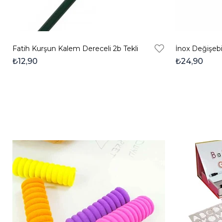
Fatih Kurşun Kalem Dereceli 2b Tekli
İnox Değişebi
₺12,90
₺24,90