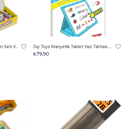
Manyetik Tablet İngilizce Eğitim Seti Ve Yazı Tahtası
Dıy Toys Manyetik Tablet Yazi Tahtasi Mavi
₺79,90