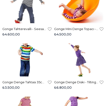
Gonge Tahterevalli - Seesaw 2169
Gonge Mini Denge Topacı - Mini Top 2099/ 0-4 Yaş Motor Gelişim Ve Denge Oyuncağı
₺4.600,00
₺4.500,00
Gonge Denge Tahtası 35cm - Woodhemis 2110
Gonge Denge Diski - Tilting Disc 2233
₺3.500,00
₺6.800,00