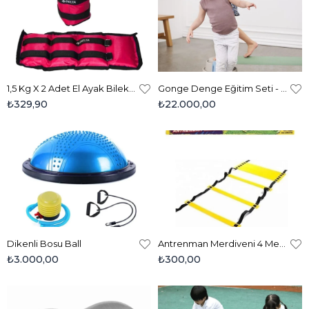
1,5 Kg X 2 Adet El Ayak Bilek Kas Güçlendirici Ağırlık Seti
Gonge Denge Eğitim Seti - Build N Balance Starter Set Nordic 2840
₺329,90
₺22.000,00
Dikenli Bosu Ball
Antrenman Merdiveni 4 Metre-10 Basamak
₺3.000,00
₺300,00