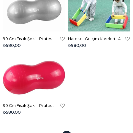
90 Cm Fıstık Şekilli Pilates Denge Topu - Gümüş
Hareket Gelişim Kareleri - 4 'lü - Çocuklar İçin Kaba Motor Becerileri, Denge Ve Koordinasyon Geliştirici
₺580,00
₺980,00
90 Cm Fıstık Şekilli Pilates Denge Topu - Pembe
₺580,00