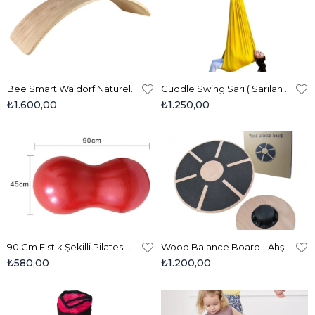
Bee Smart Waldorf Naturel Renk Eğimli Denge Tahtası
Cuddle Swing Sarı ( Sarılan Duyu Salıncağı ) - Orijinal Sandy Kumaş
₺1.600,00
₺1.250,00
90 Cm Fıstık Şekilli Pilates Denge Topu Kırmızı
Wood Balance Board - Ahşap Denge Tahtası 40 Cm
₺580,00
₺1.200,00