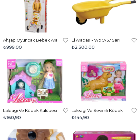
Ahşap Oyuncak Bebek Arabası
El Arabası - Wb 5757 Sarı
₺999,00
₺2.300,00
Laleagi Ve Köpek Kulübesi
Laleagi Ve Sevimli Köpek
₺160,90
₺144,90