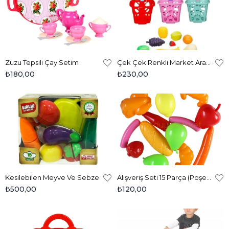
Zuzu Tepsili Çay Setim
Çek Çek Renkli Market Arabası (4044)
₺180,00
₺230,00
Kesilebilen Meyve Ve Sebze
Alışveriş Seti 15 Parça (Poşetli)
₺500,00
₺120,00