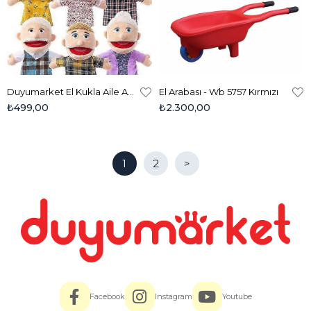
Duyumarket El Kukla Aile Ağzı Hareketli 1 Adet
El Arabası - Wb 5757 Kırmızı
₺499,00
₺2.300,00
1
2
>
Facebook
Instagram
Youtube