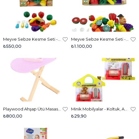
Meyve Sebze Kesme Seti - 22 Parça
Meyve Sebze Kesme Seti - 41 Parça
₺550,00
₺1.100,00
Playwood Ahşap Ütü Masası Seti
Minik Mobilyalar - Koltuk, Ayna, Ayıcık
₺800,00
₺29,90