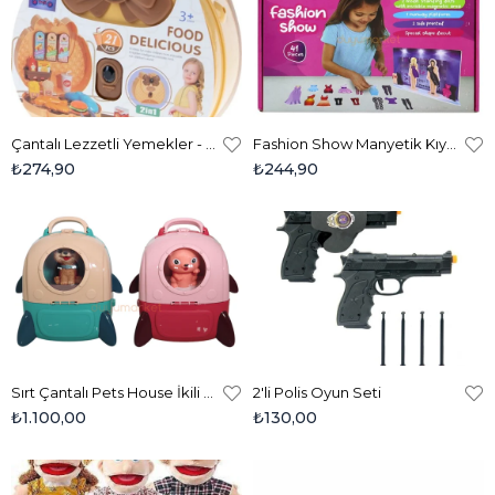
Çantalı Lezzetli Yemekler - 21 Parça
Fashion Show Manyetik Kıyafet Giydirme Set
₺274,90
₺244,90
Sırt Çantalı Pets House İkili Set - Pembe Mavi
2'li Polis Oyun Seti
₺1.100,00
₺130,00