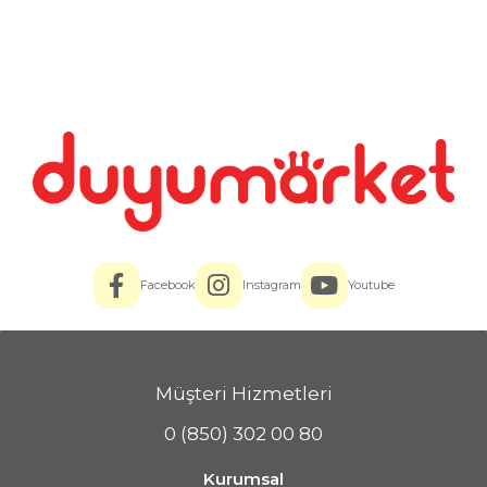
Facebook
Instagram
Youtube
Müşteri Hizmetleri
0 (850) 302 00 80
Kurumsal