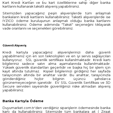
Kart Kredi Kartları ve bu kart özelliklerine sahip diğer banka
kartlarını kullanarak taksitli alışveriş yapabilirsiniz.
Sitemizden yapacağınız peşin alışverişlerde tüm anlaşmalı
bankaların kredi kartlarını kullanabilirsiniz. Taksitli alışverişlerde ise
IYZICO ödeme kuruluşunun anlaşmalı olduğu banka kartlarını
kullanabilirsiniz. Ödeme adımında "Taksit" seçeneğini tıklayarak
vade oranlarını ve seçenekleri görebilirsiniz.
Güvenli Alışveriş
Kredi kartıyla yapacağınız alışverişlerinizi daha güvenli
yapabilmeniz için en son teknolojileri ve en iyi servis sağlayıcıları
kullanıyoruz. SSL güvenlik sertifikası kullanılmaktadır. Kredi kartı
bilgileriniz sadece satın alma aşamalarında kullanılmaktadır.
Yüksek güvenlik standartları geçerlidir ve başka hiç bir işlem için
kayıt altında tutulmaz. Kişisel bilgilerinizi girdiğiniz her sayfada
tarayıcınızın altında bir anahtar vardır. Bu anahtar, tarayıcınızla
gönderdiğiniz hiçbir bilginin üçüncü şahıslarca
görünemeyeceğinin işaretidir. EV SSL Güvenlik Sertifikası ve 3D
Secure servisleri sayesinde güvenliğinizi riske atmadan alışveriş
yapabilirsiniz.
Banka Kartıyla Ödeme
Duyumarket.com.tr'den verdiğiniz siparişlerin ödemesinde banka
kartı da kullanabilirsiniz. Sitemizde tüm bankalara ait ( Ziraat