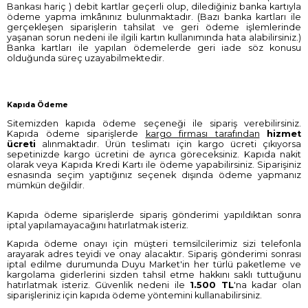
Bankası hariç ) debit kartlar geçerli olup, dilediğiniz banka kartıyla
ödeme yapma imkânınız bulunmaktadır. (Bazı banka kartları ile
gerçekleşen siparişlerin tahsilat ve geri ödeme işlemlerinde
yaşanan sorun nedeni ile ilgili kartın kullanımında hata alabilirsiniz.)
Banka kartları ile yapılan ödemelerde geri iade söz konusu
olduğunda süreç uzayabilmektedir.
Kapıda Ödeme
Sitemizden kapıda ödeme seçeneği ile sipariş verebilirsiniz.
Kapıda ödeme siparişlerde
kargo firması tarafından
hizmet
ücreti
alınmaktadır. Ürün teslimatı için kargo ücreti çıkıyorsa
sepetinizde kargo ücretini de ayrıca göreceksiniz. Kapıda nakit
olarak veya Kapıda Kredi Kartı ile ödeme yapabilirsiniz. Siparişiniz
esnasında seçim yaptığınız seçenek dışında ödeme yapmanız
mümkün değildir.
Kapıda ödeme siparişlerde sipariş gönderimi yapıldıktan sonra
iptal yapılamayacağını hatırlatmak isteriz.
Kapıda ödeme onayı için müşteri temsilcilerimiz sizi telefonla
arayarak adres teyidi ve onay alacaktır. Sipariş gönderimi sonrası
iptal edilme durumunda Duyu Market'in her türlü paketleme ve
kargolama giderlerini sizden tahsil etme hakkını saklı tuttuğunu
hatırlatmak isteriz. Güvenlik nedeni ile
1.5
00 TL
'na kadar olan
siparişleriniz için kapıda ödeme yöntemini kullanabilirsiniz.