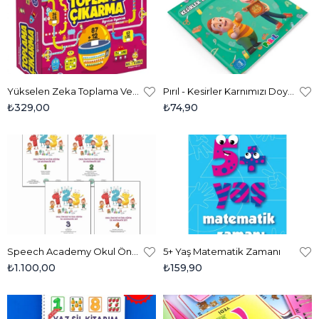
Yükselen Zeka Toplama Ve Çıkarma Kutusu
Pırıl - Kesirler Karnımızı Doyurdu
₺329,00
₺74,90
Speech Academy Okul Öncesi Ve Özel Eğitim İlk Matematik Seti
5+ Yaş Matematik Zamanı
₺1.100,00
₺159,90