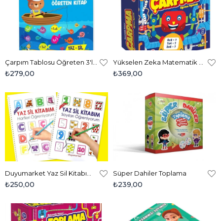
Çarpım Tablosu Öğreten 3'lü Yaz-sil Kitap Seti
Yükselen Zeka Matematik Kutusu- Çarpma Öğreten Oyuncak
₺279,00
₺369,00
Duyumarket Yaz Sil Kitabım Harfler - Sayılar Seti
Süper Dahiler Toplama
₺250,00
₺239,00