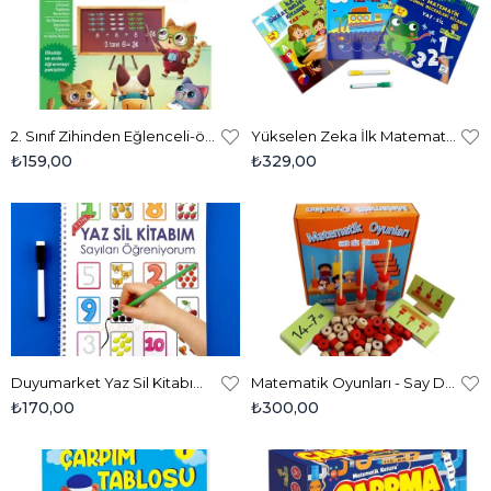
2. Sınıf Zihinden Eğlenceli-öğretici Toplama Etkinlikleri
Yükselen Zeka İlk Matematik Düşünme Becerileri Kitabım Yaz - Sil (2-4 Yaş) 1.seri
₺159,00
₺329,00
Duyumarket Yaz Sil Kitabım Sayıları Öğreniyorum
Matematik Oyunları - Say Diz Öğren
₺170,00
₺300,00