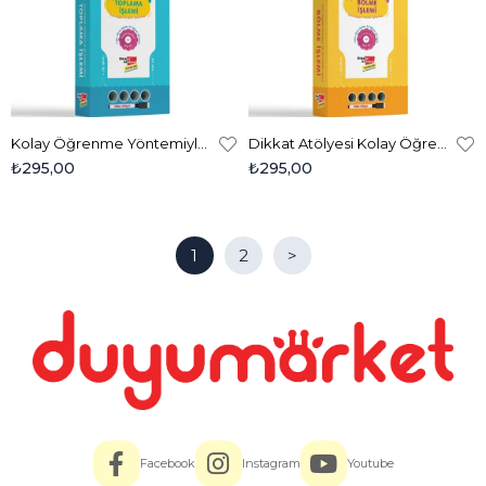
Kolay Öğrenme Yöntemiyle - Yaz Sil Toplama İşlemi Oyunu
Dikkat Atölyesi Kolay Öğrenme Yöntemiyle - Yaz Sil Bölme İşlemi Oyunu
₺295,00
₺295,00
1
2
>
Facebook
Instagram
Youtube