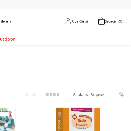
Üye Girişi
rilerim
Sepetim
0
Outdoor