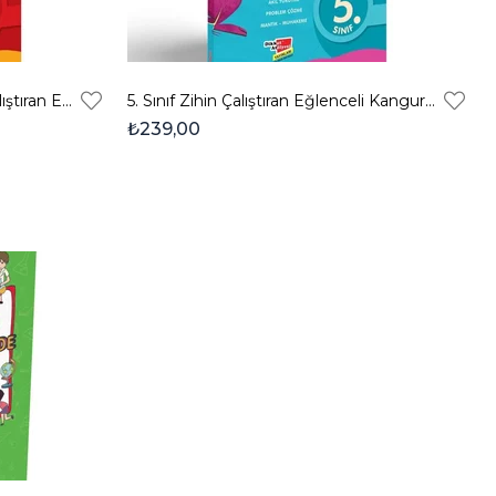
Dikkat Atölyesi 4. Sınıf Zihin Çalıştıran Eğlenceli Kanguru Matematik Soruları
5. Sınıf Zihin Çalıştıran Eğlenceli Kanguru Matematik Soruları
₺239,00