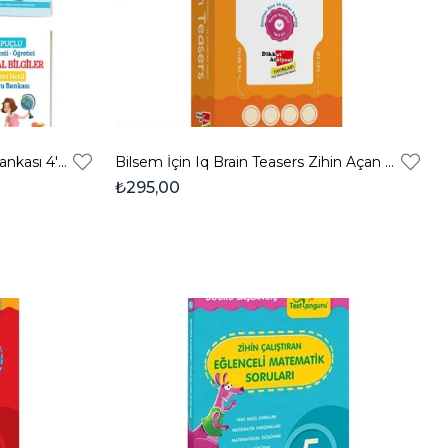
4. Sınıf İpuçlu Yeni Nesil Soru Bankası 4'lü Set
Bilsem İçin Iq Brain Teasers Zihin Açan Sorular
₺295,00