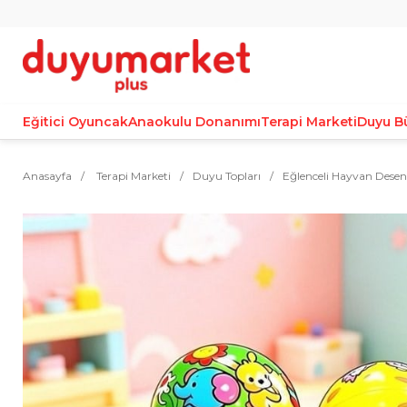
Eğitici Oyuncak
Anaokulu Donanımı
Terapi Marketi
Duyu B
Anasayfa
Terapi Marketi
Duyu Topları
Eğlenceli Hayvan Desenl