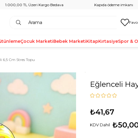
1.000,00 TL Üzeri Kargo Bedava
Kapıda ödeme imkanı
Favo
ütünleme
Çocuk Marketi
Bebek Marketi
Kitap
Kırtasiye
Spor & 
i 6,5 Cm Stres Topu
Eğlenceli Ha
₺41,67
₺50,0
KDV Dahil